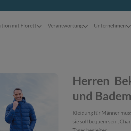
tion mit Florett
Verantwortung
Unternehmen
Herren Be
und Bade
Kleidung für Männer muss
sie soll bequem sein, Cha
Tages begleiten.