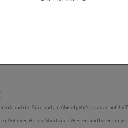
g
sich danach im Büro und am Abend geht’s spontan auf die 
n, Pullover, Hosen, Shorts und Westen sind bereit für je