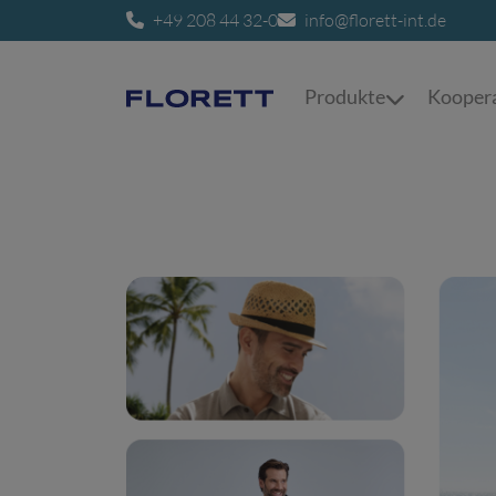
+49 208 44 32-0
info@florett-int.de
Produkte
Koopera